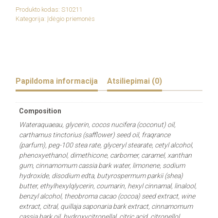
Beauty
Pink
Produkto kodas:
S10211
Escape
Kategorija:
Įdėgio priemonės
Natural
Bronzer
Papildoma informacija
Atsiliepimai (0)
Composition
Wateraquaeau, glycerin, cocos nucifera (coconut) oil,
carthamus tinctorius (safflower) seed oil, fraqrance
(parfum), peg-100 stea rate, glyceryl stearate, cetyl alcohol,
phenoxyethanol, dimethicone, carbomer, caramel, xanthan
gum, cinnamomum cassia bark water, limonene, sodium
hydroxide, disodium edta, butyrospermum parkii (shea)
butter, ethylhexylqlycerin, coumarin, hexyl cinnamal, linalool,
benzyl alcohol, theobroma cacao (cocoa) seed extract, wine
extract, citral, quillaja saponaria bark extract, cinnamomum
cassia bark oil, hydroxycitronellal, citric acid, citronellol,