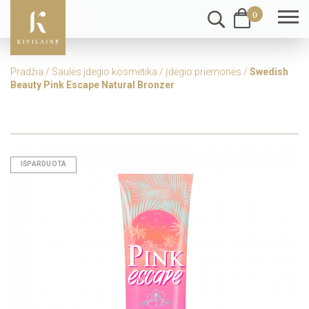
0
Pradžia
/
Saulės įdegio kosmetika
/
Įdėgio priemonės
/
Swedish
Beauty Pink Escape Natural Bronzer
IŠPARDUOTA
IŠPARDUOTA