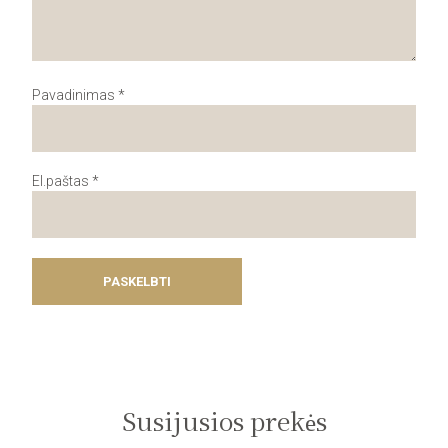
Pavadinimas
*
El.paštas
*
Susijusios prekės