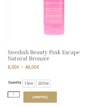
Swedish Beauty Pink Escape
Natural Bronzer
Price
8,00
€
–
48,00
€
range:
8,00€
through
Quantity
15ml
207ml
48,00€
produkto
Į KREPŠELĮ
kiekis:
Swedish